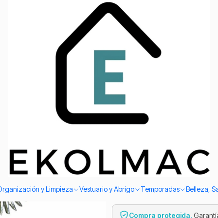
Envío el mismo día en Santiago
licas con Rueda Giratoria — Traje Típico Chileno Fiestas Patrias y
|
Espuelas d
Metálicas 
Traje Típic
Patrias y 
Agreg
Cantidad
Envío el mismo día en Sant
Organización y Limpieza
Vestuario y Abrigo
Temporadas
Belleza, S
Compra protegida.
Garantía