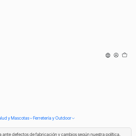
 Rodeo
e Huaso Adulto
con Rueda Giratoria —
o Chileno Fiestas
Rodeo
ar al Carro
Comprar ahora
iago
si compras antes de las 14:00. Despacho a todo Chile.
alud y Mascotas
Ferretería y Outdoor
 ante defectos de fabricación y cambios según nuestra política.