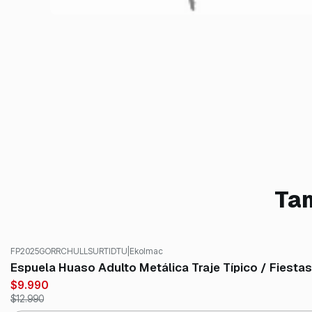
Tam
FP2025GORRCHULLSURTIDTU
|
Ekolmac
-23%
OFF
Espuela Huaso Adulto Metálica Traje Típico / Fiestas
$9.990
$12.990