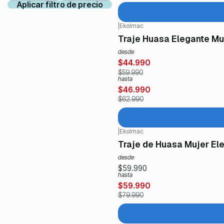
Aplicar filtro de precio
|
Ekolmac
-25%
OFF
Traje Huasa Elegante Muj
desde
$44.990
$59.990
hasta
$46.990
$62.990
|
Ekolmac
-25%
OFF
Traje de Huasa Mujer Ele
desde
$59.990
hasta
$59.990
$79.990