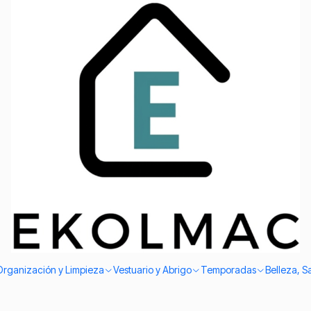
Envío el mismo día en Santiago
Mujer
 Importaciones Ekolmac Blanco/negro
Ver opciones
Adulta Con Falso Incluye Sombrero Fiestas Patria
Organización y Limpieza
Vestuario y Abrigo
Temporadas
Belleza, S