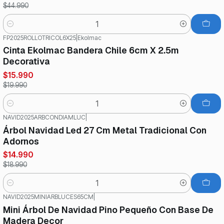
$44.990
Cantidad
FP2025ROLLOTRICOL6X25
|
Ekolmac
-20%
OFF
Cinta Ekolmac Bandera Chile 6cm X 2.5m
Decorativa
$15.990
$19.990
Cantidad
NAVID2025ARBCONDIAMLUC
|
-21%
OFF
Árbol Navidad Led 27 Cm Metal Tradicional Con
Adornos
$14.990
$18.990
Cantidad
NAVID2025MINIARBLUCES65CM
|
-22%
OFF
Mini Árbol De Navidad Pino Pequeño Con Base De
Madera Decor