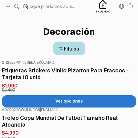
Envío el mismo día en Santiago
Inicio
Decoración
Decoración
Filtros
STI2022PINNEGBLA
|
EKOLMAC
-20%
OFF
Etiquetas Stickers Vinilo Pizarron Para Frascos -
Tarjeta 10 unid
$1.990
$2.490
Ver opciones
ADO2022COMUNDOR
|
EKOLMAC
-29%
OFF
Trofeo Copa Mundial De Futbol Tamaño Real
Alcancía
$4.990