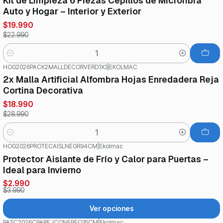
Kit de Limpieza 6 Piezas Cepillos de Microfibra
Auto y Hogar – Interior y Exterior
$19.990
$22.990
Cantidad
HOG2026PACK2MALLDECORVERD1X3
|
EKOLMAC
-34%
OFF
2x Malla Artificial Alfombra Hojas Enredadera Reja
Cortina Decorativa
$18.990
$28.990
Cantidad
HOG2026PROTECAISLNEGR94CM
|
Ekolmac
-25%
OFF
Protector Aislante de Frío y Calor para Puertas –
Ideal para Invierno
$2.990
$3.990
Ver opciones
PASC2026CPAREJCONEPEQ35CM
|
Ekolmac