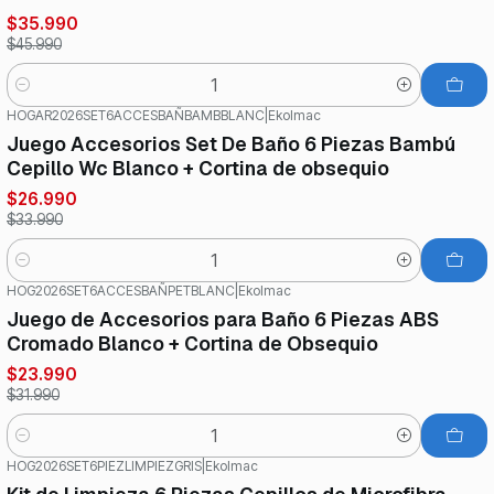
$35.990
$45.990
Cantidad
HOGAR2026SET6ACCESBAÑBAMBBLANC
|
Ekolmac
-21%
OFF
Juego Accesorios Set De Baño 6 Piezas Bambú
Cepillo Wc Blanco + Cortina de obsequio
$26.990
$33.990
Cantidad
HOG2026SET6ACCESBAÑPETBLANC
|
Ekolmac
-25%
OFF
Juego de Accesorios para Baño 6 Piezas ABS
Cromado Blanco + Cortina de Obsequio
$23.990
$31.990
Cantidad
HOG2026SET6PIEZLIMPIEZGRIS
|
Ekolmac
-13%
OFF