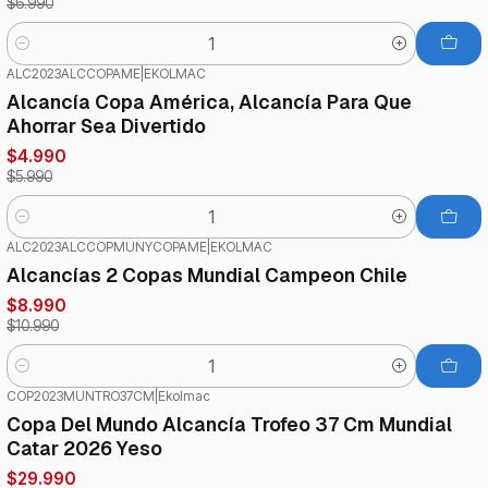
$6.990
Cantidad
ALC2023ALCCOPAME
|
EKOLMAC
-17%
OFF
Alcancía Copa América, Alcancía Para Que
Ahorrar Sea Divertido
$4.990
$5.990
Cantidad
ALC2023ALCCOPMUNYCOPAME
|
EKOLMAC
-18%
OFF
Alcancías 2 Copas Mundial Campeon Chile
$8.990
$10.990
Cantidad
COP2023MUNTRO37CM
|
Ekolmac
-33%
OFF
Copa Del Mundo Alcancía Trofeo 37 Cm Mundial
Catar 2026 Yeso
$29.990