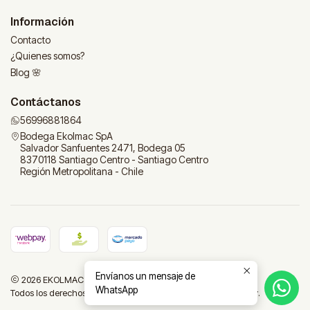
Información
Contacto
¿Quienes somos?
Blog 🌸
Contáctanos
56996881864
Bodega Ekolmac SpA
Salvador Sanfuentes 2471, Bodega 05
8370118 Santiago Centro - Santiago Centro
Región Metropolitana - Chile
Envíanos un mensaje de
2026 EKOLMAC | Tu tienda para el hogar.
WhatsApp
Todos los derechos reservados.
Desarrollado por Jumpseller
.