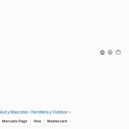
al Nortino Colores
ar al Carro
Comprar ahora
iago
si compras antes de las 14:00. Despacho a todo Chile.
 ante defectos de fabricación y cambios según nuestra política.
alud y Mascotas
Ferretería y Outdoor
Mercado Pago
Visa
Mastercard