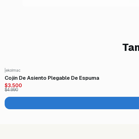
Tam
|
ekolmac
-30%
OFF
Cojín De Asiento Plegable De Espuma
$3.500
$4.990