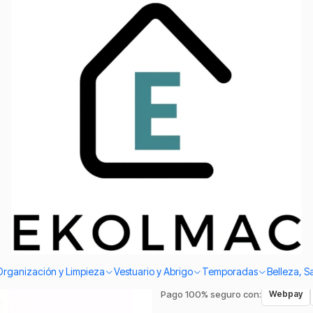
Envío el mismo día en Santiago
Mix
|
Bolso Morr
Mix
Agreg
Cantidad
Envío el mismo día en Sant
Compra protegida.
Garantía
Organización y Limpieza
Vestuario y Abrigo
Temporadas
Belleza, S
Pago 100% seguro con:
Webpay