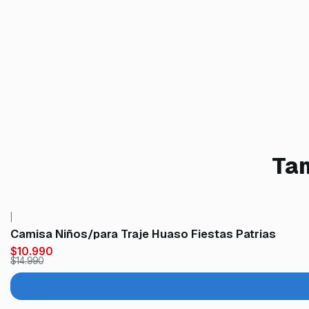
Tam
|
-27%
OFF
Camisa Niños/para Traje Huaso Fiestas Patrias
$10.990
$14.990