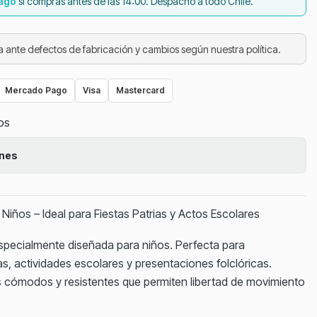
iago
si compras antes de las 14:00. Despacho a todo Chile.
 ante defectos de fabricación y cambios según nuestra política.
Mercado Pago
Visa
Mastercard
tos
ones
iños – Ideal para Fiestas Patrias y Actos Escolares
specialmente diseñada para niños. Perfecta para
as, actividades escolares y presentaciones folclóricas.
 cómodos y resistentes que permiten libertad de movimiento