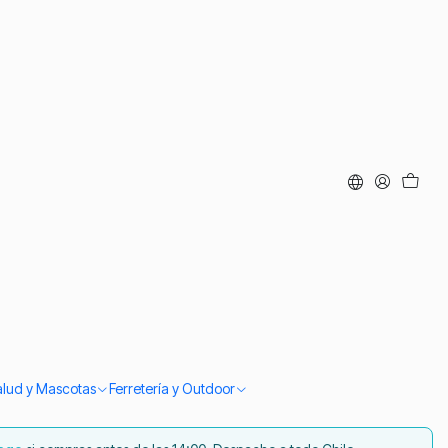
e Traje Huaso Para
stas Patria
12
ar al Carro
Comprar ahora
alud y Mascotas
Ferretería y Outdoor