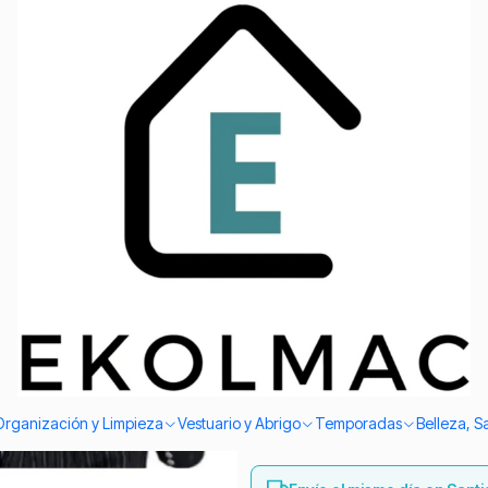
Envío el mismo día en Santiago
Niños / Fiestas Patria
|
Chaqueta D
Niños / Fie
TALLA
4
6
8
10
COLOR
Blanco
Negro
Agreg
Organización y Limpieza
Vestuario y Abrigo
Temporadas
Belleza, S
Cantidad