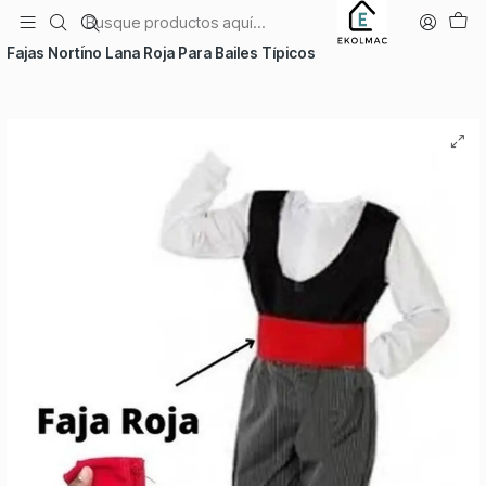
Envío el mismo día en Santiago
Inicio
Temporadas
Fiestas Patrias
Fajas Nortino Lana Roja Para Bailes Típicos