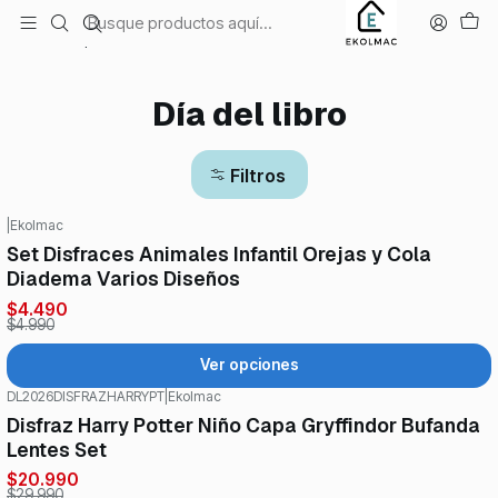
Envío el mismo día en Santiago
Inicio
Temporadas
Escolar
Día del libro
Día del libro
Filtros
|
Ekolmac
-10%
OFF
Set Disfraces Animales Infantil Orejas y Cola
Diadema Varios Diseños
$4.490
$4.990
Ver opciones
DL2026DISFRAZHARRYPT
|
Ekolmac
-30%
OFF
Disfraz Harry Potter Niño Capa Gryffindor Bufanda
Lentes Set
$20.990
$29.990