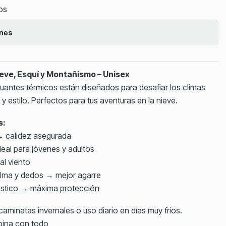
tos
ones
eve, Esquí y Montañismo – Unisex
 guantes térmicos están diseñados para desafiar los climas
estilo. Perfectos para tus aventuras en la nieve.
s:
→ calidez asegurada
deal para jóvenes y adultos
al viento
alma y dedos → mejor agarre
lástico → máxima protección
 caminatas invernales o uso diario en días muy fríos.
bina con todo