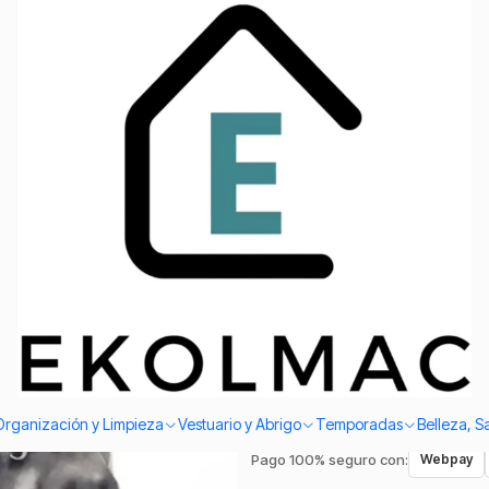
Envío el mismo día en Santiago
Montañismo Para La Nieve.
|
Guantes De
Montañismo
Agreg
Cantidad
Envío el mismo día en Sant
Compra protegida.
Garantía
Organización y Limpieza
Vestuario y Abrigo
Temporadas
Belleza, S
Pago 100% seguro con:
Webpay