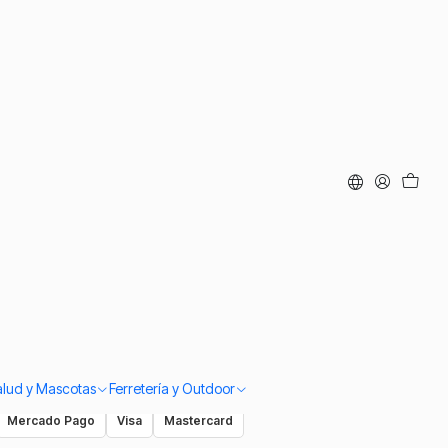
 Invierno Esquí
 Para La Nieve.
ar al Carro
Comprar ahora
iago
si compras antes de las 14:00. Despacho a todo Chile.
 ante defectos de fabricación y cambios según nuestra política.
alud y Mascotas
Ferretería y Outdoor
Mercado Pago
Visa
Mastercard