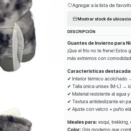
Agregar a la lista de favori
Mostrar stock de ubicaci
DESCRIPCIÓN
Guantes de Invierno para Ni
¡Que el frío no te frene! Estos
más extremos con comodidad y 
Características destacada
✔ Interior térmico acolchado 
✔ Talla única unisex (M-L) → i
✔ Material resistente al agua y 
✔ Textura antideslizante en p
✔ Ajuste con velcro + puño e
Ideales para:
esquí, trekking,
Color
: Gris moderno que com