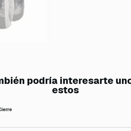
bién podría interesarte un
estos
ierre