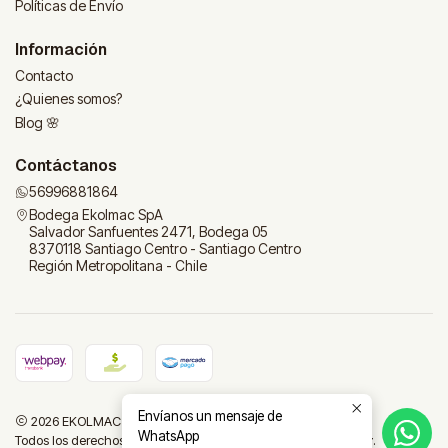
Políticas de Envío
Información
Contacto
¿Quienes somos?
Blog 🌸
Contáctanos
56996881864
Bodega Ekolmac SpA
Salvador Sanfuentes 2471, Bodega 05
8370118 Santiago Centro - Santiago Centro
Región Metropolitana - Chile
Envíanos un mensaje de
2026 EKOLMAC | Tu tienda para el hogar.
WhatsApp
Todos los derechos reservados.
Desarrollado por Jumpseller
.