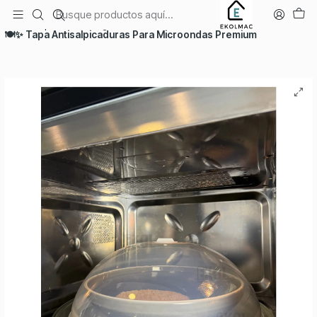
Envío el mismo día en Santiago
Inicio
Espacios Del Hogar
Cocina
🍽️✨ Tapa Antisalpicaduras Para Microondas Premium