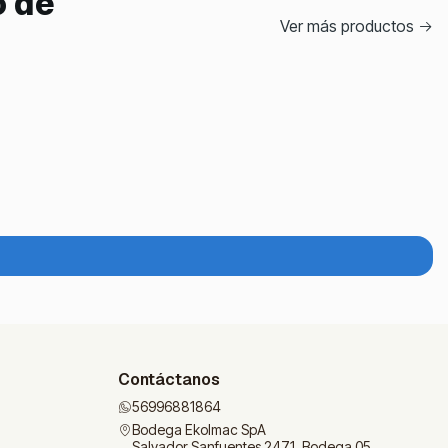
o de
Ver más productos
|
Contáctanos
56996881864
Bodega Ekolmac SpA
Salvador Sanfuentes 2471, Bodega 05