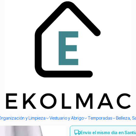
Envío el mismo día en Santiago
s Típicos De Fiestas Patrias
|
Camisa Bla
Típicos De
TALLA
talla 4
Talla 6
TALLA
Talla 18
Agreg
Cantidad
Organización y Limpieza
Vestuario y Abrigo
Temporadas
Belleza, S
Envío el mismo día en Sant