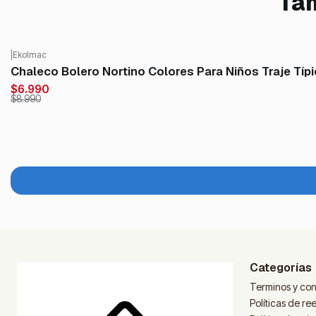
Tam
|
Ekolmac
-22%
OFF
Chaleco Bolero Nortino Colores Para Niños Traje Típi
$6.990
$8.990
Categorías
Terminos y con
Políticas de r