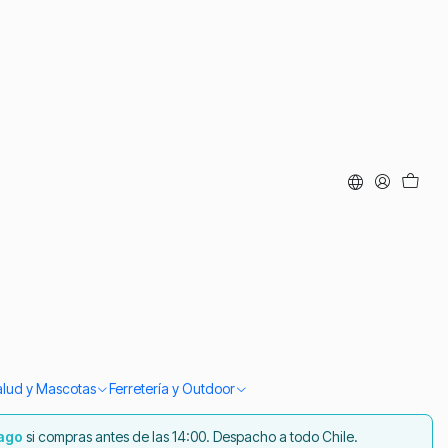
nca Niño Para Trajes
 Fiestas Patrias
 8
Talla 10
Talla 12
Talla 14
Talla 16
ar al Carro
Comprar ahora
alud y Mascotas
Ferretería y Outdoor
iago
si compras antes de las 14:00. Despacho a todo Chile.