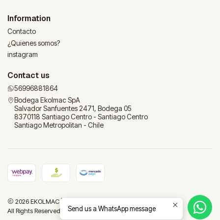
Information
Contacto
¿Quienes somos?
instagram
Contact us
56996881864
Bodega Ekolmac SpA
Salvador Sanfuentes 2471, Bodega 05
8370118 Santiago Centro - Santiago Centro
Santiago Metropolitan - Chile
2026 EKOLMAC | Tu tienda para el hogar.
Send us a WhatsApp message
All Rights Reserved.
Powered by Jumpseller
.