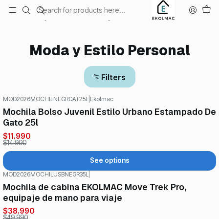
Envío el mismo día en Santiago
Home
Beauty and health
Moda y Estilo Personal
Moda y Estilo Personal
Filters
MOD2026MOCHILNEGRGAT25L
|
Ekolmac
-20%
OFF
Mochila Bolso Juvenil Estilo Urbano Estampado De
Gato 25l
$11.990
$14.990
See options
MOD2026MOCHILUSBNEGR35L
|
-22%
OFF
Mochila de cabina EKOLMAC Move Trek Pro,
equipaje de mano para viaje
$38.990
$49.990