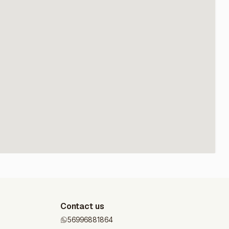
Contact us
56996881864