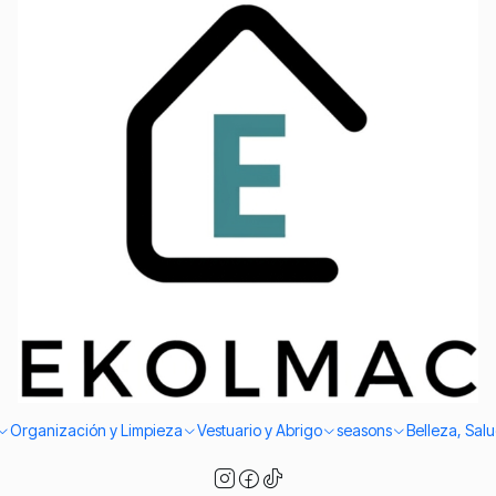
Envío el mismo día en Santiago
Contact us
ntrar todos los canales disponibles mediante los cuales nos 
WhatsApp number
56996881864
Address
Bodega Ekolmac SpA
Salvador Sanfuentes 2471, Bodega 05
8370118 Santiago Centro - Santiago Centro
Santiago Metropolitan - Chile
Organización y Limpieza
Vestuario y Abrigo
seasons
Belleza, Sal
Follow us