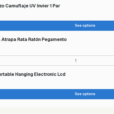
 Camuflaje UV Invier 1 Par
See options
 Atrapa Rata Ratón Pegamento
ortable Hanging Electronic Lcd
See options