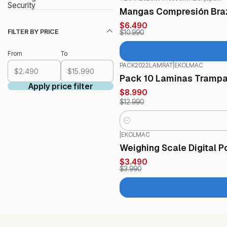
-41%
OFF
Security
Mangas Compresión Brazo
$6.490
FILTER BY PRICE
$10.990
From
To
PACK2022LAMRAT
|
EKOLMAC
-31%
OFF
Pack 10 Laminas Trampa
Apply price filter
$8.990
$12.990
Quantity
|
EKOLMAC
-13%
OFF
Weighing Scale Digital P
$3.490
$3.990