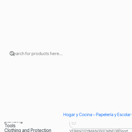
Home
Hardware store
BOM2023MANTRALIQ60CM
|
EKOLMA
Filter products
-29%
OFF
Bomba Manual De Trasva
1-5 of 5 products
$2.490
SORT BY
$3.490
Quantity
CAL2022PORHAND
|
ekolmac
-20%
OFF
Calefactor Mini Termo Ve
CATEGORIES
$15.990
Screws
Locks and Ironmongery
$19.990
Hogar y Cocina
Papelería y Escolar
Defensa Personal
plumbing
Tools
Quantity
Clothing and Protection
VERAN2026MANG50CMNEGR
|
Sport