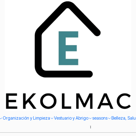
Envío el mismo día en Santiago
Hardware store
C
se De Líquidos 60 Cm
ntilador Portátil Eléctrico 400w Color Negro
Organización y Limpieza
Vestuario y Abrigo
seasons
Belleza, Sal