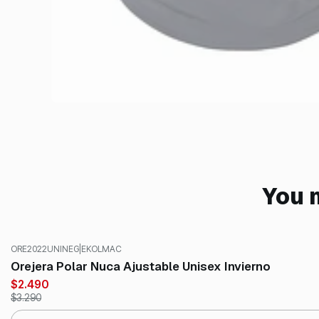
You m
ORE2022UNINEG
|
EKOLMAC
-24%
OFF
Orejera Polar Nuca Ajustable Unisex Invierno
$2.490
$3.290