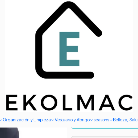
Envío el mismo día en Santiago
lar Suave Calentador Cómodo
|
Cuello Pol
Polar Sua
COLOR
Black
Navy blue
Ad
Quantity
Organización y Limpieza
Vestuario y Abrigo
seasons
Belleza, Sal
Envío el mismo día en Sant