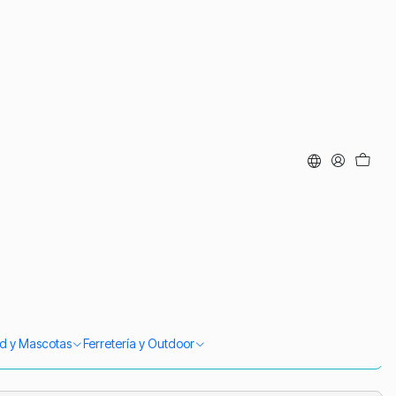
ar Delgado Pieza De
ve Calentador Cómodo
d to Cart
Buy now
ud y Mascotas
Ferretería y Outdoor
iago
si compras antes de las 14:00. Despacho a todo Chile.