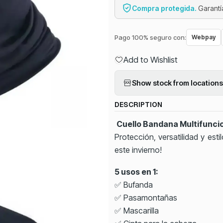
Compra protegida.
Garantía
Pago 100% seguro con:
Webpay
Add to Wishlist
Show stock from locations
DESCRIPTION
Cuello Bandana Multifunci
Protección, versatilidad y esti
este invierno!
5 usos en 1:
✅ Bufanda
✅ Pasamontañas
✅ Mascarilla