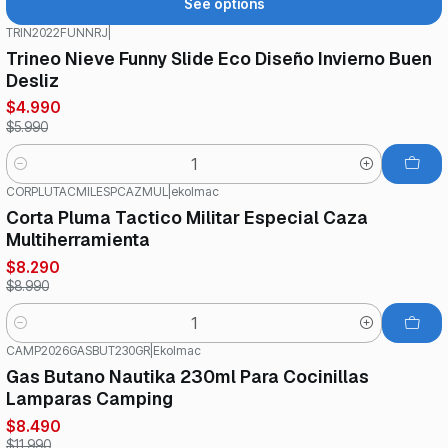
See options
TRIN2022FUNNRJ
|
-17%
OFF
Trineo Nieve Funny Slide Eco Diseño Invierno Buen
Desliz
$4.990
$5.990
Quantity
CORPLUTACMILESPCAZMUL
|
ekolmac
-8%
OFF
Corta Pluma Tactico Militar Especial Caza
Multiherramienta
$8.290
$8.990
Quantity
CAMP2026GASBUT230GR
|
Ekolmac
-29%
OFF
Gas Butano Nautika 230ml Para Cocinillas
Lamparas Camping
$8.490
$11.990