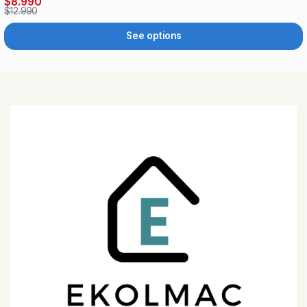
$8.990
$12.990
See options