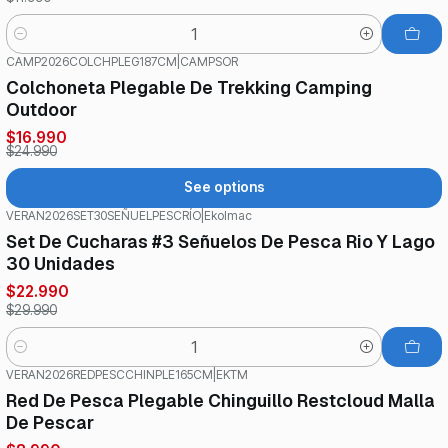
Quantity
CAMP2026COLCHPLEG187CM
|
CAMPSOR
-32%
OFF
Colchoneta Plegable De Trekking Camping
Outdoor
$16.990
$24.990
See options
VERAN2026SET30SEÑUELPESCRÍO
|
Ekolmac
-23%
OFF
Set De Cucharas #3 Señuelos De Pesca Rio Y Lago
30 Unidades
$22.990
$29.990
Quantity
VERAN2026REDPESCCHINPLE165CM
|
EKTM
-31%
OFF
Red De Pesca Plegable Chinguillo Restcloud Malla
De Pescar