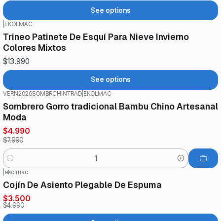
See options
|
EKOLMAC
Trineo Patinete De Esquí Para Nieve Invierno
Colores Mixtos
$13.990
See options
VERN2026SOMBRCHINTRAD
|
EKOLMAC
-38%
OFF
Sombrero Gorro tradicional Bambu Chino Artesanal
Moda
$4.990
$7.990
Quantity
|
ekolmac
-30%
OFF
Cojín De Asiento Plegable De Espuma
$3.500
$4.990