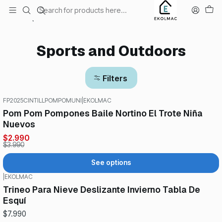
Envío el mismo día en Santiago
Home
Sports and Outdoors
Sports and Outdoors
Filters
FP2025CINTILLPOMPOMUNI
|
EKOLMAC
-25%
OFF
Pom Pom Pompones Baile Nortino El Trote Niña
Nuevos
$2.990
$3.990
See options
|
EKOLMAC
Trineo Para Nieve Deslizante Invierno Tabla De
Esquí
$7.990